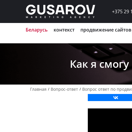
//$currenturl = get_permalink(); $currenturl = 'https://'.
+375 29 
Беларусь
контекст
продвижение сайтов
Как я смог
Главная
Вопрос-ответ
Вопрос ответ по продв
/
/