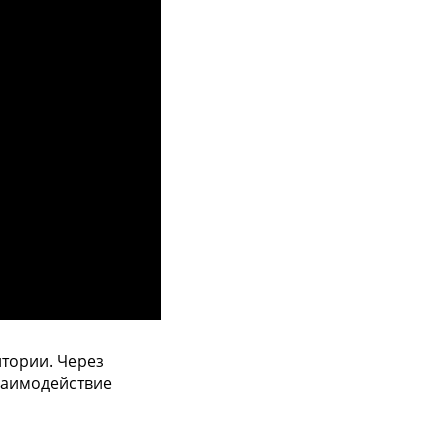
итории. Через
заимодействие