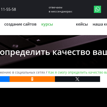
$_SERVER['HTTP_HOST'].$_SERVER['REQUEST_URI'];;?>
отвечаем
111-55-58
в мессенджерах:
создание сайтов
курсы
кейсы
наша к
у определить качество ва
ижению в социальных сетях
Как я смогу определить качество 
/