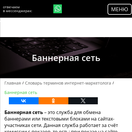
//$currenturl = get_permalink(); $currenturl =
отвечаем
МЕНЮ
'https://'.$_SERVER['HTTP_HOST'].$_SERVER['REQUEST_URI'];
в мессенджерах:
>
Баннерная сеть
Главная
Словарь терминов интернет-маркетолога
/
/
Баннерная сеть
Баннерная сеть
– это служба для обмена
баннерами или текстовыми блоками на сайтах-
участниках сети. Данная служба работает за счёт
комиссии с показов, то есть: при показе на сайте-