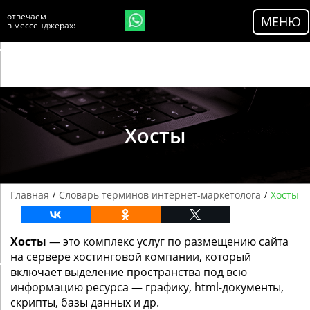
//$currenturl = get_permalink(); $currenturl =
отвечаем
МЕНЮ
'https://'.$_SERVER['HTTP_HOST'].$_SERVER['REQUEST_URI'];
в мессенджерах:
>
Хосты
Главная
Словарь терминов интернет-маркетолога
Хосты
/
/
Хосты
— это комплекс услуг по размещению сайта
на сервере хостинговой компании, который
включает выделение пространства под всю
информацию ресурса — графику, html-документы,
скрипты, базы данных и др.